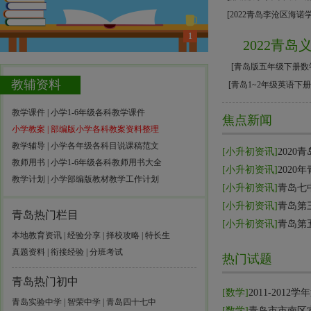
[
2022青岛李沧区海诺
1
2022青
[
青岛版五年级下册数
教辅资料
[
青岛1~2年级英语下
教学课件 | 小学1-6年级各科教学课件
焦点新闻
小学教案 | 部编版小学各科教案资料整理
教学辅导 | 小学各年级各科目说课稿范文
[
小升初资讯
]
202
教师用书 | 小学1-6年级各科教师用书大全
[
小升初资讯
]
202
教学计划 | 小学部编版教材教学工作计划
[
小升初资讯
]
青岛七
[
小升初资讯
]
青岛第
青岛热门栏目
[
小升初资讯
]
青岛第
本地教育资讯
|
经验分享
|
择校攻略
|
特长生
真题资料
|
衔接经验
|
分班考试
热门试题
青岛热门初中
[
数学
]
2011-201
青岛实验中学
|
智荣中学
|
青岛四十七中
[
数学
]
青岛市市南区实