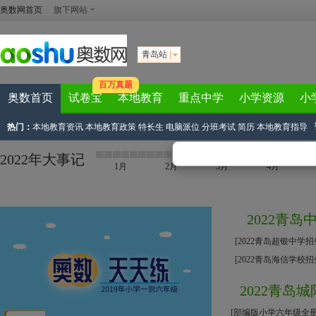
奥数网首页
旗下网站
青岛站
百万真题
奥数首页
试卷宝
本地教育
重点中学
小学资源
小
热门：
本地教育资讯
本地教育政策
特长生
电脑派位
分班考试
简历
本地教育指导
2022年大事记
1月
2月
3月
4月
2022青
[
2022青岛超银中学
[
2022青岛海信学校
2022青岛
[
部编版小学六年级全