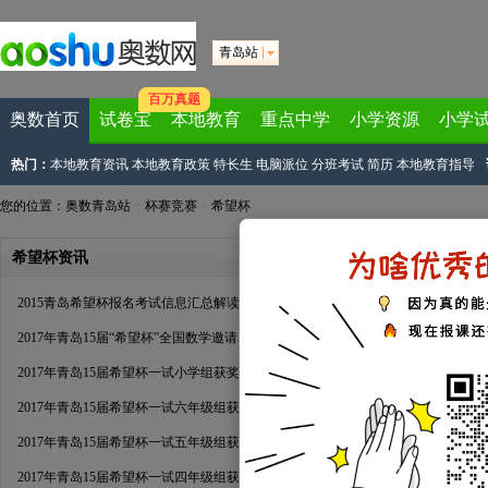
青岛站
百万真题
奥数首页
试卷宝
本地教育
重点中学
小学资源
小学
热门：
本地教育资讯
本地教育政策
特长生
电脑派位
分班考试
简历
本地教育指导
您的位置：
奥数青岛站
>
杯赛竞赛
>
希望杯
希望杯资讯
2015青岛希望杯报名考试信息汇总解读
2017年青岛15届“希望杯”全国数学邀请赛2号通知
2017年青岛15届希望杯一试小学组获奖名单（学而思）
2017年青岛15届希望杯一试六年级组获奖名单（学而思）
2017年青岛15届希望杯一试五年级组获奖名单（学而思）
2017年青岛15届希望杯一试四年级组获奖名单（学而思）