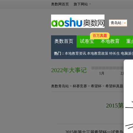
奥数网首页
旗下网站
青岛站
百万真题
奥数首页
试卷宝
本地教育
重
热门：
本地教育资讯
本地教育政策
特长生
电脑派
2022年大事记
1月
2月
奥数青岛站
>
杯赛竞赛
>
希望杯
>
希望杯真题
> 正
2015第
来
2015年第十三届希望杯一试青岛赛区