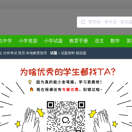
点中学
小学资源
小学试题
教育手册
语文
数学
英
位
分班考试
简历
本地教育指导
试题：
试题资料
模拟题
3月
4月
5月
6月
7月
8月
文
十三届希望杯一试四年级试题解析
源：
青岛奥数网
2015-03-15 11:14:58
的考试在3月15日（周六）开考，为方便青岛地区希望杯参赛的考生及