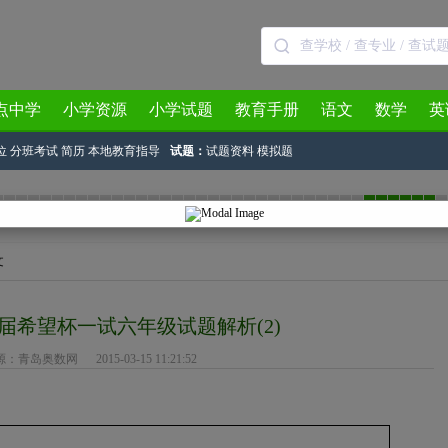
点中学
小学资源
小学试题
教育手册
语文
数学
英
位
分班考试
简历
本地教育指导
试题：
试题资料
模拟题
3月
4月
5月
6月
7月
8月
文
三届希望杯一试六年级试题解析(2)
源：
青岛奥数网
2015-03-15 11:21:52