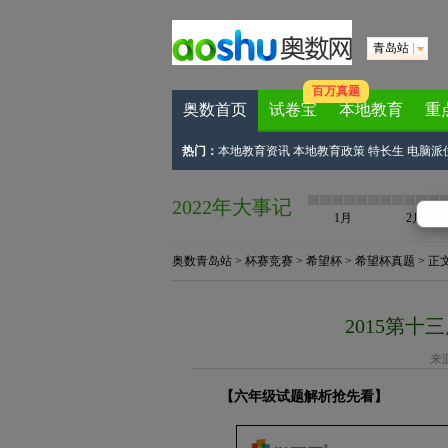
青岛站
百万真题
奥数首页
试卷宝
本地教育
重
热门：
本地教育资讯
本地教育政策
特长生
电脑派
2022年大事记
1月
2月
奥数青岛站
>
杯赛竞赛
>
希望杯
>
希望杯真题
> 正
2015第十
来
【六年级试题解析抢先看】