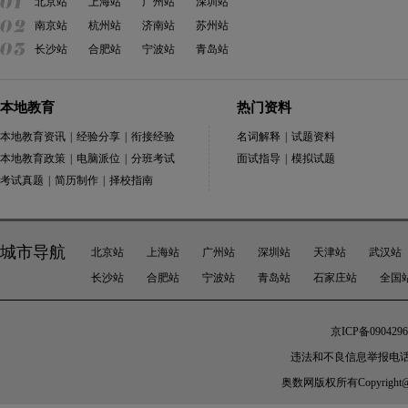
北京站
上海站
广州站
深圳站
南京站
杭州站
济南站
苏州站
长沙站
合肥站
宁波站
青岛站
本地教育
热门资料
本地教育资讯
|
经验分享
|
衔接经验
名词解释
|
试题资料
本地教育政策
|
电脑派位
|
分班考试
面试指导
|
模拟试题
考试真题
|
简历制作
|
择校指南
城市导航
北京站
上海站
广州站
深圳站
天津站
武汉站
长沙站
合肥站
宁波站
青岛站
石家庄站
全国
京ICP备0904296
违法和不良信息举报电话：010-
奥数网
版权所有Copyright@200