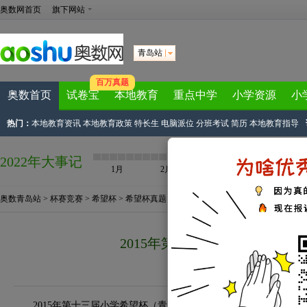
奥数网首页
旗下网站
青岛站
百万真题
奥数首页
试卷宝
本地教育
重点中学
小学资源
小
热门：
本地教育资讯
本地教育政策
特长生
电脑派位
分班考试
简历
本地教育指导
2022年大事记
1月
2月
3月
4月
奥数青岛站
>
杯赛竞赛
>
希望杯
>
希望杯真题
> 正文
2015年第十三届希望杯二试五
来源：
青岛奥数网
2015-04-10 14:0
2015年第十三届小学希望杯（青岛赛区）二试将于4月12日开考，